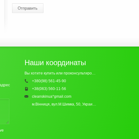
Отправить
Наши координаты
Вы хотите купить или проконсультироваться? Обращайтесь к нам:
+380(98) 561-45-90
-адрес
+38(063) 560-11-56
cleanskinua*gmail.com
м.Вінниця, вул.М.Шимка, 50, Украина
21000
ove