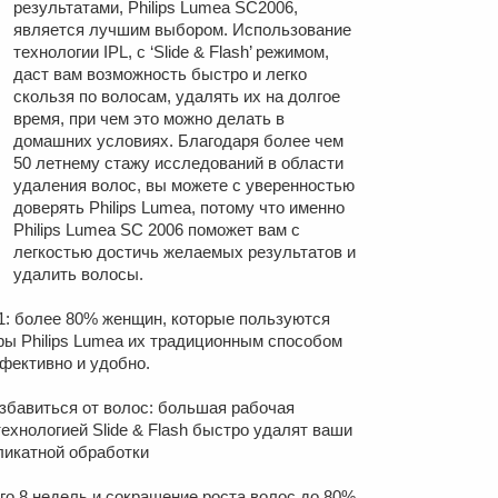
результатами, Philips Lumea SC2006,
является лучшим выбором. Использование
технологии IPL, с ‘Slide & Flash’ режимом,
даст вам возможность быстро и легко
скользя по волосам, удалять их на долгое
время, при чем это можно делать в
домашних условиях. Благодаря более чем
50 летнему стажу исследований в области
удаления волос, вы можете с уверенностью
доверять Philips Lumea, потому что именно
Philips Lumea SC 2006 поможет вам с
легкостью достичь желаемых результатов и
удалить волосы.
№1: более 80% женщин, которые пользуются
ы Philips Lumea их традиционным способом
ффективно и удобно.
избавиться от волос: большая рабочая
технологией Slide & Flash быстро удалят ваши
ликатной обработки
го 8 недель и сокращение роста волос до 80%