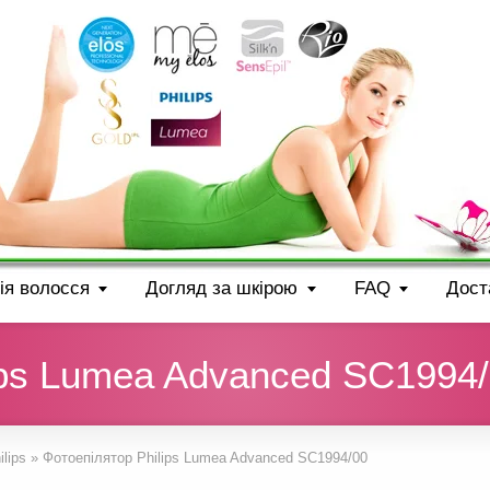
ія волосся
Догляд за шкірою
FAQ
Дост
ips Lumea Advanced SC1994
lips
»
Фотоепілятор Philips Lumea Advanced SC1994/00