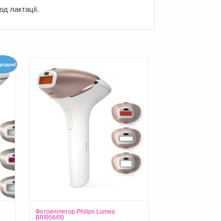
од лактації.
родаж!
Фотоепілятор Philips Lumea
BRI956/00