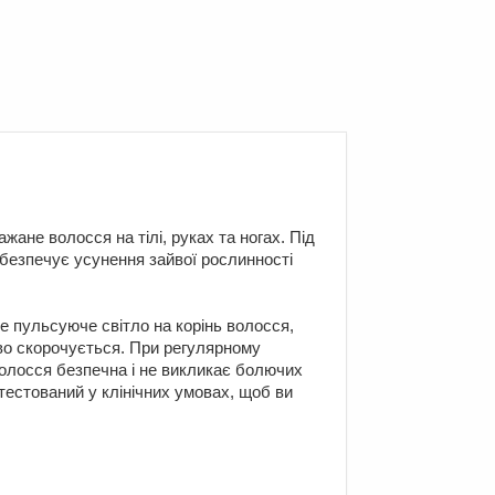
ане волосся на тілі, руках та ногах. Під
забезпечує усунення зайвої рослинності
ке пульсуюче світло на корінь волосся,
во скорочується. При регулярному
волосся безпечна і не викликає болючих
тестований у клінічних умовах, щоб ви