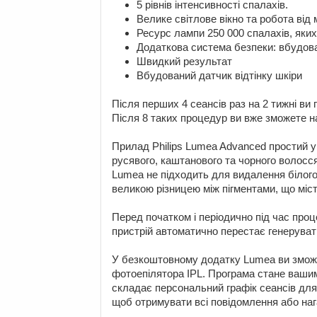
5 рівнів інтенсивності спалахів.
Велике світлове вікно та робота ві
Ресурс лампи 250 000 спалахів, яких
Додаткова система безпеки: вбудован
Швидкий результат
Вбудований датчик відтінку шкіри
Після перших 4 сеансів раз на 2 тижні ви
Після 8 таких процедур ви вже зможете 
Прилад Philips Lumea Advanced простий у 
русявого, каштанового та чорного волосся і
Lumea не підходить для видалення білого/
великою різницею між пігментами, що містя
Перед початком і періодично під час про
пристрій автоматично перестає генерувати
У безкоштовному додатку Lumea ви зможе
фотоепілятора IPL. Програма стане ваши
складає персональний графік сеансів для
щоб отримувати всі повідомлення або на