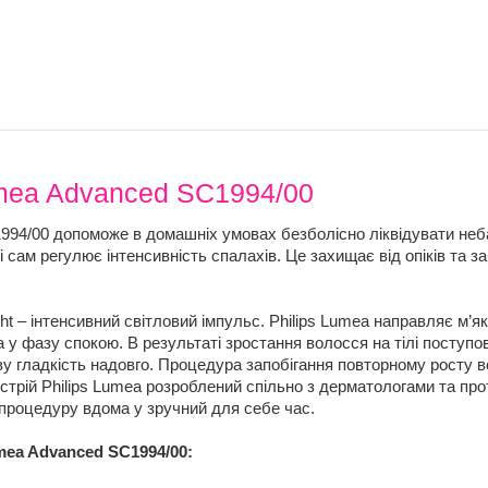
umea Advanced SC1994/00
994/00 допоможе в домашніх умовах безболісно ліквідувати небаж
і сам регулює інтенсивність спалахів. Це захищає від опіків та 
ht – інтенсивний світловий імпульс. Philips Lumea направляє м’я
у фазу спокою. В результаті зростання волосся на тілі поступо
ву гладкість надовго. Процедура запобігання повторному росту 
истрій Philips Lumea розроблений спільно з дерматологами та про
процедуру вдома у зручний для себе час.
mea Advanced SC1994/00: