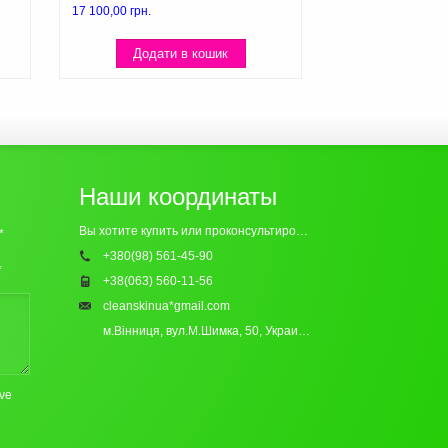
на
17 100,00
грн.
,00 грн..
Додати в кошик
Наши координаты
Вы хотите купить или проконсультироваться? Обращайтесь к нам:
*
+380(98) 561-45-90
*
+38(063) 560-11-56
cleanskinua*gmail.com
м.Вінниця, вул.М.Шимка, 50, Украина
21000
ove