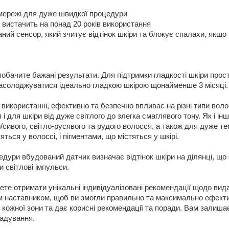
д мережі для дуже швидкої процедури
 вистачить на понад 20 років використання
ий сенсор, який зчитує відтінок шкіри та блокує спалахи, якщо
 побачите бажані результати. Для підтримки гладкості шкіри прос
насолоджуватися ідеально гладкою шкірою щонайменше 3 місяці.
використанні, ефективно та безпечно впливає на різні типи вол
 для шкіри від дуже світлого до злегка смаглявого тону. Як і інші 
сивого, світло-русявого та рудого волосся, а також для дуже тем
ться у волоссі, і пігментами, що містяться у шкірі.
цедури вбудований датчик визначає відтінок шкіри на ділянці, щ
 світлові імпульси.
те отримати унікальні індивідуалізовані рекомендації щодо ви
м наставником, щоб ви змогли правильно та максимально ефект
 кожної зони та дає корисні рекомендації та поради. Вам залиша
гадування.