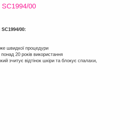
d SC1994/00
 SC1994/00:
дуже швидкої процедури
 понад 20 років використання
ий зчитує відтінок шкіри та блокує спалахи,