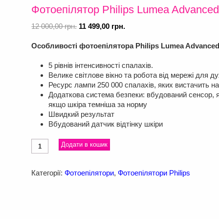
Фотоепілятор Philips Lumea Advance
Оригінальна
Поточна
12 000,00
грн.
11 499,00
грн.
ціна:
ціна:
12 000,00 грн..
11 499,00 грн..
Особливості фотоепілятора Philips Lumea Advanced
5 рівнів інтенсивності спалахів.
Велике світлове вікно та робота від мережі для 
Ресурс лампи 250 000 спалахів, яких вистачить на
Додаткова система безпеки: вбудований сенсор, як
якщо шкіра темніша за норму
Швидкий результат
Вбудований датчик відтінку шкіри
Фотоепілятор
Додати в кошик
Philips
Lumea
Advanced
Категорії:
Фотоепілятори
,
Фотоепілятори Philips
SC1994/00
кількість