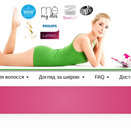
ія волосся
Догляд за шкірою
FAQ
Дост