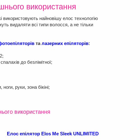
шнього використання
кі використовують найновішу елос технологію
ть видаляти всі типи волосся, а не тільки
фотоепіляторів
та
лазерних епіляторів
:
2;
 спалахів до безлімітної;
ноги, руки, зона бікіні;
нього використання
Елос епілятор Elos Me Sleek UNLIMITED