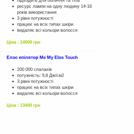
підходить для обличчя та тіла
ресурс лампи на одну людину 14-16
років використання
3 рівні потужності
працює на всіх типах шкіри
видаляє всі кольори волосся
Ціна : 14500 грн
Елос епілятор Me My Elos Touch
200 000 спалахів
потужність: 9,8 Дж/см2
3 рівні потужності
працює на всіх типах шкіри
видаляє всі кольори волосся
Ціна : 13400 грн