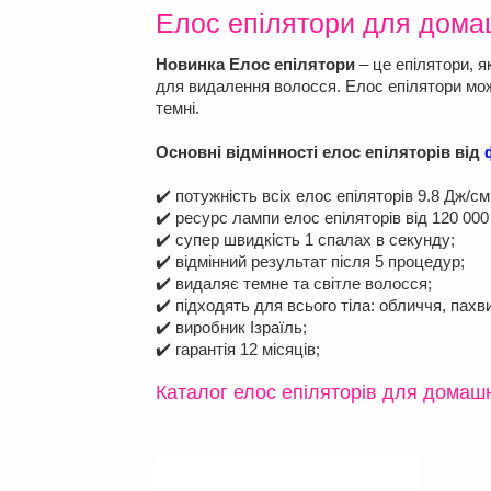
Елос епілятори для дома
Новинка Елос епілятори
– це епілятори, я
для видалення волосся. Елос епілятори можу
темні.
Основні відмінності елос епіляторів від
✔️ потужність всіх елос епіляторів 9.8 Дж/см
✔️ ресурс лампи елос епіляторів від 120 000
✔️ супер швидкість 1 спалах в секунду;
✔️ відмінний результат після 5 процедур;
✔️ видаляє темне та світле волосся;
✔️ підходять для всього тіла: обличчя, пахви, 
✔️ виробник Ізраїль;
✔️ гарантія 12 місяців;
Каталог елос епіляторів для домаш