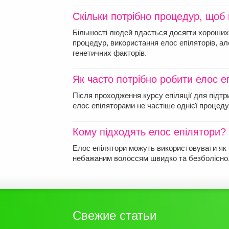
Скільки потрібно процедур, щоб
Більшості людей вдається досягти хороших
процедур, використання елос епіляторів, а
генетичних факторів.
Як часто потрібно робити елос е
Після проходження курсу епіляції для підтр
елос епіляторами не частіше однієї процедур
Кому підходять елос епілятори?
Елос епілятори можуть використовувати як ч
небажаним волоссям швидко та безболісно
Свежие статьи