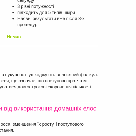
секунду
3 рівні потужності
підходить для 5 типів шкіри
Наявні результати вже після 3-х
процедур
Немає
ія в сукупності ушкоджують волосяний фолікул.
осся, що означає, що поступово протягом
буватися довгострокові скорочення кількості
ти від використання домашніх елос
сся, зменшення їх росту, і поступового
стання.