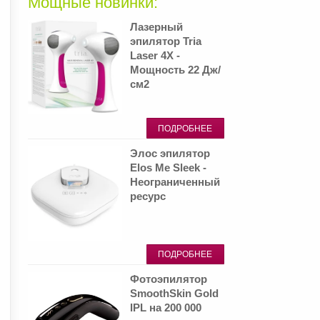
Мощные новинки:
Лазерный
эпилятор Tria
Laser 4X -
Мощность 22 Дж/
см2
ПОДРОБНЕЕ
Элос эпилятор
Elos Me Sleek -
Неограниченный
ресурс
ПОДРОБНЕЕ
Фотоэпилятор
SmoothSkin Gold
IPL на 200 000