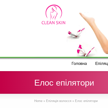
Головна
Епіляц
Елос епілятори
Home
»
Епіляція волосся
»
Елос епілятори