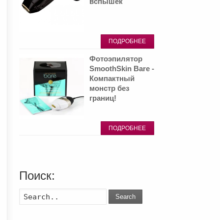
вспышек
ПОДРОБНЕЕ
Фотоэпилятор
SmoothSkin Bare -
Компактный
монстр без
границ!
ПОДРОБНЕЕ
Поиск:
Search