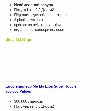
Необмежений ресурс
Потужність: 9,8 Дж/см2
Підходить для обличчя та тіла
3 рівні потужності
працює на всіх типах шкіри
видаляє всі кольори волосся
Ціна: 15500 грн
Елос епілятор Me My Elos Super Touch
300 000 Pulses
300 000 спалахів
Потужність: 9,8 Дж/см2