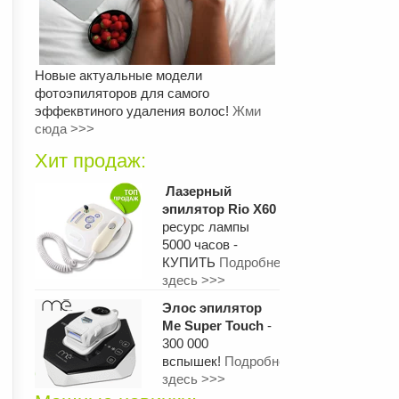
Новые актуальные модели
фотоэпиляторов для самого
эффеквтиного удаления волос!
Жми
сюда >>>
Хит продаж:
Лазерный
эпилятор Rio X60
ресурс лампы
5000 часов -
КУПИТЬ
Подробнее
здесь >>>
Элос эпилятор
Me Super Touch
-
300 000
вспышек!
Подробнее
здесь >>>