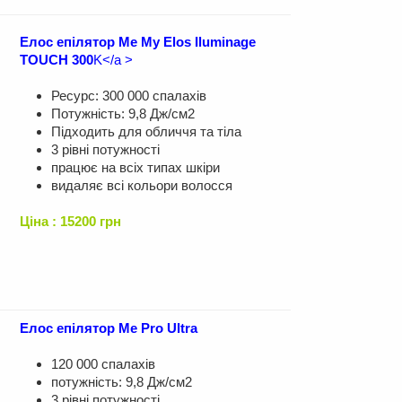
Елос епілятор Me My Elos Iluminage
TOUCH 300
K</a >
Ресурс: 300 000 спалахів
Потужність: 9,8 Дж/см2
Підходить для обличчя та тіла
3 рівні потужності
працює на всіх типах шкіри
видаляє всі кольори волосся
Ціна : 15200 грн
Елос епілятор Me Pro Ultra
120 000 спалахів
потужність: 9,8 Дж/см2
3 рівні потужності