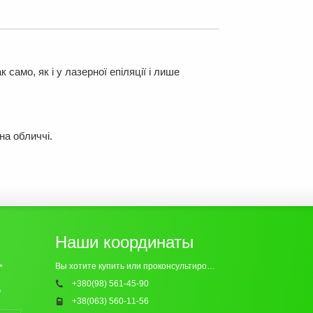
само, як і у лазерної епіляції і лише
на обличчі.
Наши координаты
Вы хотите купить или проконсультироваться? Обращайтесь к нам:
*
+380(98) 561-45-90
*
+38(063) 560-11-56