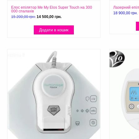
Елос епілятор Me My Elos Super Touch на 300
Лазерний епіл
000 спалахів
18 900,00
грн.
Оригінальна
Поточна
15 200,00
грн.
14 500,00
грн.
ціна:
ціна:
15 200,00 грн..
14 500,00 грн..
Додати в кошик