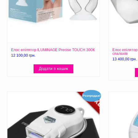
Елос епілятор ILUMINAGE Precise TOUCH 300К
Елос епілятор
спалахів
12 100,00
грн.
13 400,00
грн.
Додати в кошик
Розпродаж!