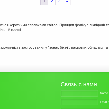
1
2
3
→
ься короткими спалахами світла. Принцип фолікул ліквідації так 
ільшій площі.
 можливість застосування у “зонах бікіні”, пахвових областях та 
Связь с нами
Name 
Email 