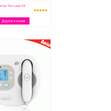
ятор Tria Laser 4X
Оцінено в
5.00
з 5
Додати в кошик