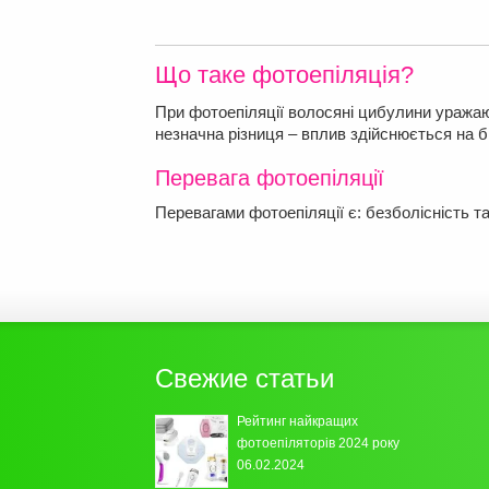
Що таке фотоепіляція?
При фотоепіляції волосяні цибулини уражают
незначна різниця – вплив здійснюється на б
Перевага фотоепіляції
Перевагами фотоепіляції є: безболісність та
Свежие статьи
Рейтинг найкращих
фотоепіляторів 2024 року
06.02.2024