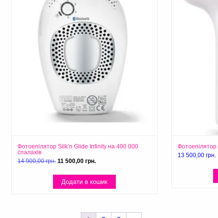
Фотоепілятор Silk’n Glide Infinity на 400 000
Фотоепілятор 
спалахів
13 500,00
грн.
Оригінальна
Поточна
14 900,00
грн.
11 500,00
грн.
ціна:
ціна:
14 900,00 грн..
11 500,00 грн..
Додати в кошик