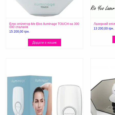
Елос епілятор Me Elos Iluminage TOUCH на 300
Лазерний епіл
000 спалахів
13 200,00
грн.
15 200,00
грн.
Додати в кошик