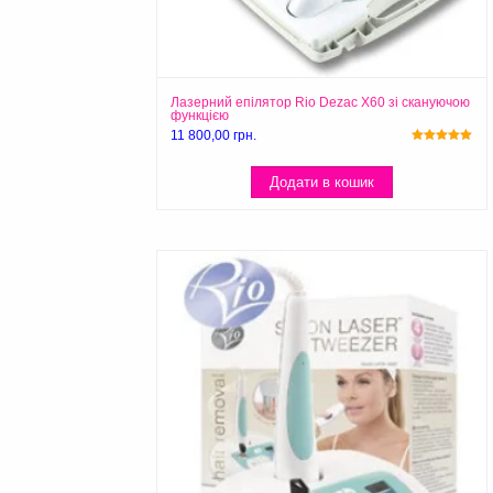
Лазерний епілятор Rio Dezac X60 зі скануючою
функцією
11 800,00
грн.
Оцінено в
5.00
з 5
Додати в кошик