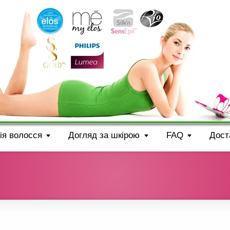
ія волосся
Догляд за шкірою
FAQ
Дост