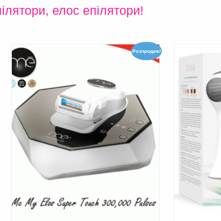
ілятори, елос епілятори!
Розпродаж!