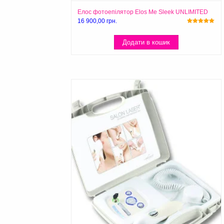
Елос фотоепілятор Elos Me Sleek UNLIMITED
16 900,00
грн.
Оцінено в
5.00
з 5
Додати в кошик