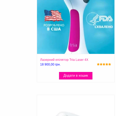
Лазерний епілятор Tria Laser 4X
18 900,00
грн.
Оцінено в
5.00
з 5
Додати в кошик